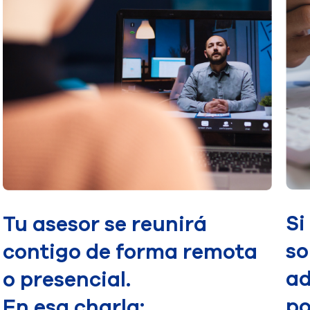
Si
Tu asesor se reunirá
so
contigo de forma remota
ad
o presencial.
po
​En esa charla: