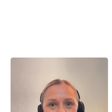
​¿Qué sigue?